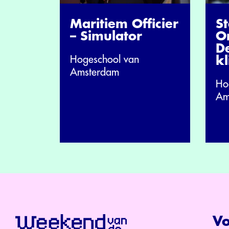
Maritiem Officier
St
– Simulator
O
D
Hogeschool van
k
Amsterdam
Ho
Am
Vo