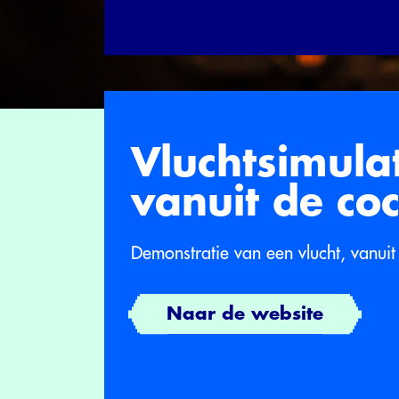
Vluchtsimulat
vanuit de coc
Demonstratie van een vlucht, vanui
Naar de website