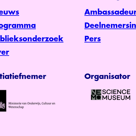
euws
Ambassadeur
rogramma
Deelnemersin
blieksonderzoek
Pers
er
itiatiefnemer
Organisator