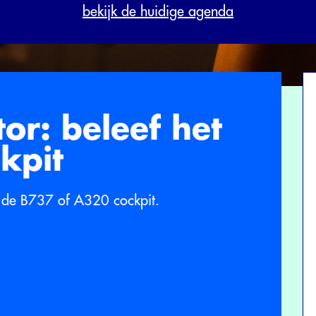
bekijk de huidige agenda
or: beleef het
kpit
t de B737 of A320 cockpit.