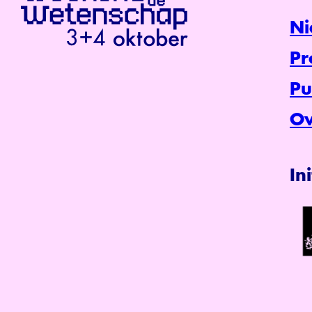
Ni
P
Pu
Ov
In