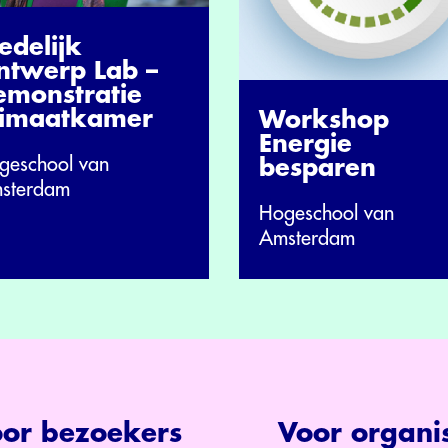
edelijk
ntwerp Lab –
emonstratie
limaatkamer
Workshop
Energie
geschool van
besparen
sterdam
Hogeschool van
Amsterdam
or bezoekers
Voor organis