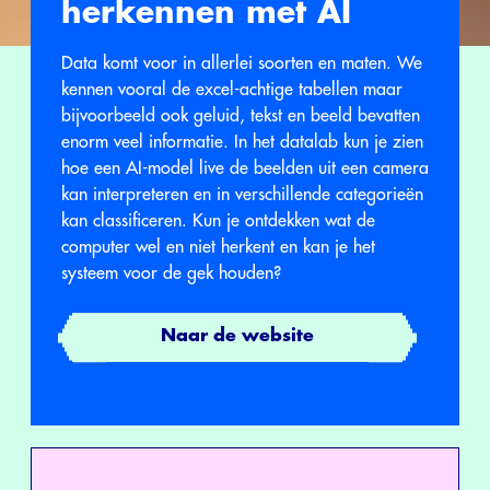
herkennen met AI
Data komt voor in allerlei soorten en maten. We
kennen vooral de excel-achtige tabellen maar
bijvoorbeeld ook geluid, tekst en beeld bevatten
enorm veel informatie. In het datalab kun je zien
hoe een AI-model live de beelden uit een camera
kan interpreteren en in verschillende categorieën
kan classificeren. Kun je ontdekken wat de
computer wel en niet herkent en kan je het
systeem voor de gek houden?
Naar de website