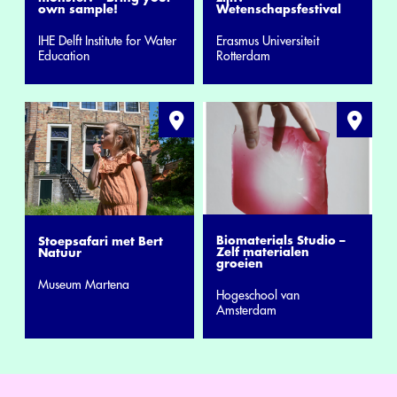
own sample!
Wetenschapsfestival
IHE Delft Institute for Water
Erasmus Universiteit
Education
Rotterdam
Biomaterials Studio –
Stoepsafari met Bert
Zelf materialen
Natuur
groeien
Museum Martena
Hogeschool van
Amsterdam