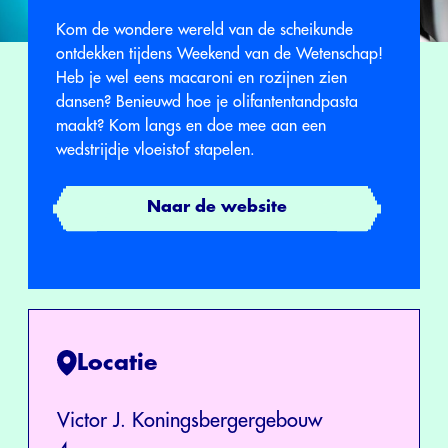
Kom de wondere wereld van de scheikunde
ontdekken tijdens Weekend van de Wetenschap!
Heb je wel eens macaroni en rozijnen zien
dansen? Benieuwd hoe je olifantentandpasta
maakt? Kom langs en doe mee aan een
wedstrijdje vloeistof stapelen.
Naar de website
Locatie
Victor J. Koningsbergergebouw