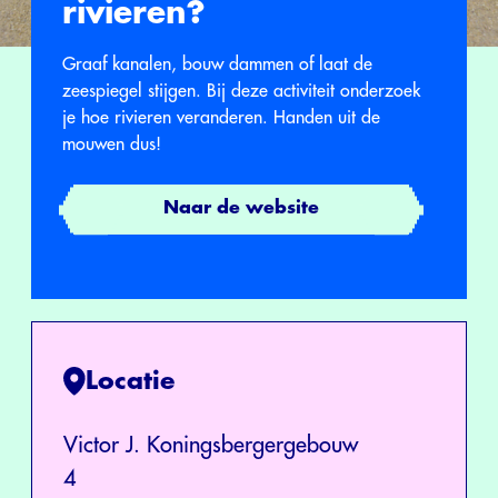
rivieren?
Graaf kanalen, bouw dammen of laat de
zeespiegel stijgen. Bij deze activiteit onderzoek
je hoe rivieren veranderen. Handen uit de
mouwen dus!
Naar de website
Locatie
Victor J. Koningsbergergebouw
4