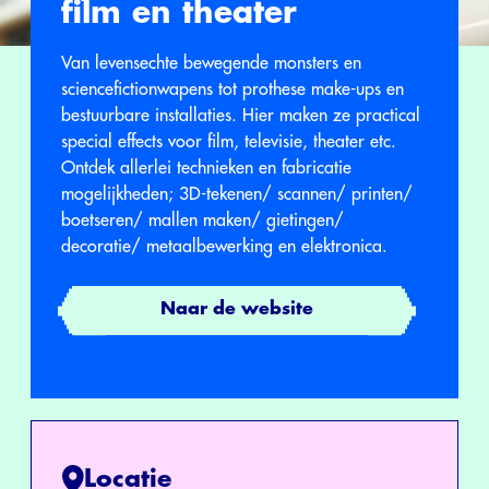
film en theater
Van levensechte bewegende monsters en
sciencefictionwapens tot prothese make-ups en
bestuurbare installaties. Hier maken ze practical
special effects voor film, televisie, theater etc.
Ontdek allerlei technieken en fabricatie
mogelijkheden; 3D-tekenen/ scannen/ printen/
boetseren/ mallen maken/ gietingen/
decoratie/ metaalbewerking en elektronica.
Naar de website
Locatie