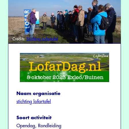
Credits:
Stichting Lofartafel
Naam organisatie
stichting lofartafel
Soort activiteit
Opendag, Rondleiding