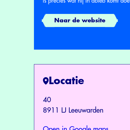
is precies wat hij in dbieb komt doe
Naar de website
Locatie
40
8911 LJ Leeuwarden
Open in Google maps