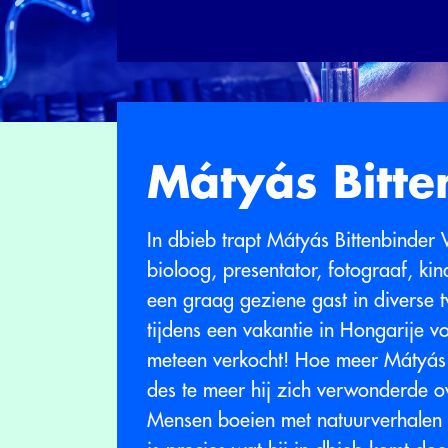
Mátyás Bitte
In dbieb trapt Mátyás Bittenbinde
bioloog, presentator, fotograaf, kin
een graag geziene gast in diverse 
tijdens een vakantie in Hongarije vo
meteen verkocht! Hoe meer Mátyás 
des te meer hij zich verwonderde ov
Mensen boeien met natuurverhalen is