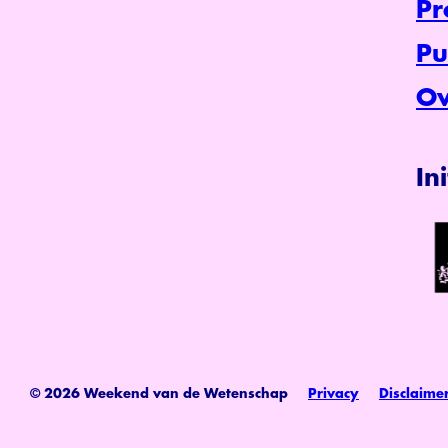
P
Pu
Ov
In
© 2026 Weekend van de Wetenschap
Privacy
Disclaime