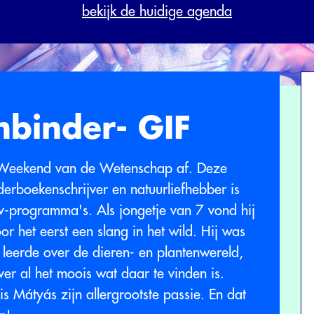
bekijk de huidige agenda
nbinder- GIF
r Weekend van de Wetenschap af. Deze
derboekenschrijver en natuurliefhebber is
tv-programma's. Als jongetje van 7 vond hij
or het eerst een slang in het wild. Hij was
leerde over de dieren- en plantenwereld,
er al het moois wat daar te vinden is.
 Mátyás zijn allergrootste passie. En dat