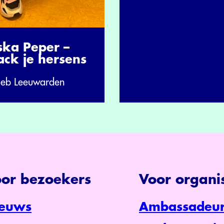
ska Peper –
ack je hersens
ieb Leeuwarden
or bezoekers
Voor organis
euws
Ambassadeur