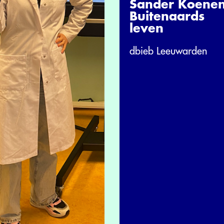
Sander Koenen
Buitenaards
leven
dbieb Leeuwarden