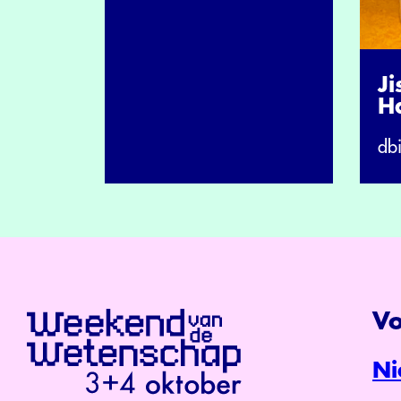
Ji
H
db
Vo
Ni