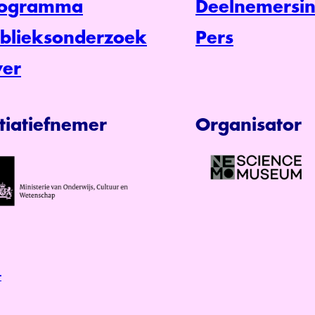
rogramma
Deelnemersin
blieksonderzoek
Pers
er
itiatiefnemer
Organisator
r