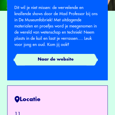
Dit wil je niet missen: de wervelende en
knallende shows door de Mad Professor bij ons
in De Museumfabriek! Met uitdagende
materialen en proefjes word je meegenomen in
de wereld van wetenschap en techniek! Neem
plaats in de kuil en laat je verrassen…. Leuk
voor jong en oud. Kom jij ook?
Naar de website
Locatie
11