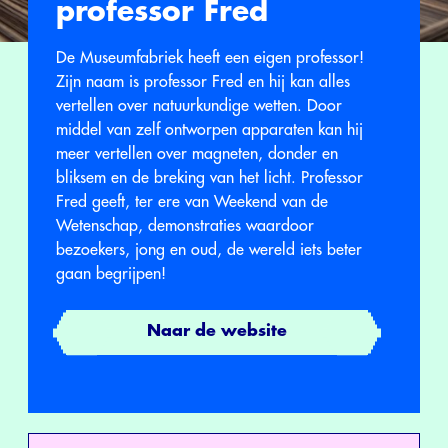
professor Fred
De Museumfabriek heeft een eigen professor!
Zijn naam is professor Fred en hij kan alles
vertellen over natuurkundige wetten. Door
middel van zelf ontworpen apparaten kan hij
meer vertellen over magneten, donder en
bliksem en de breking van het licht. Professor
Fred geeft, ter ere van Weekend van de
Wetenschap, demonstraties waardoor
bezoekers, jong en oud, de wereld iets beter
gaan begrijpen!
Naar de website