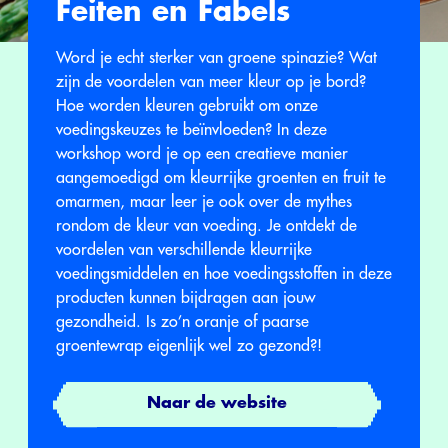
Feiten en Fabels
Word je echt sterker van groene spinazie? Wat
zijn de voordelen van meer kleur op je bord?
Hoe worden kleuren gebruikt om onze
voedingskeuzes te beïnvloeden? In deze
workshop word je op een creatieve manier
aangemoedigd om kleurrijke groenten en fruit te
omarmen, maar leer je ook over de mythes
rondom de kleur van voeding. Je ontdekt de
voordelen van verschillende kleurrijke
voedingsmiddelen en hoe voedingsstoffen in deze
producten kunnen bijdragen aan jouw
gezondheid. Is zo’n oranje of paarse
groentewrap eigenlijk wel zo gezond?!
Naar de website