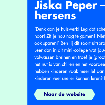
Jiska Peper 
hersens
‘Denk aan je huiswerk! Leg dat sch
hoor! Zit je nou nog te gamen? Niet
ook sparen!’ Ben jij dit soort uits
Leer dan in dit mini-college wat jo
volwassen breinen en troef je (groot
het nut is van chillen en het voord
hebben kinderen vaak meer lef dan
kinderen veel sneller kunnen leren? 
Naar de website