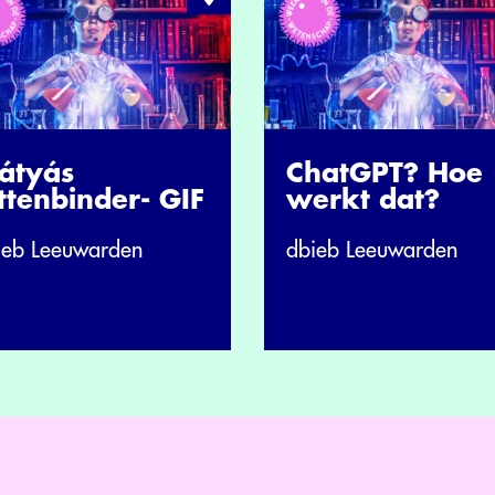
átyás
ChatGPT? Hoe
ttenbinder- GIF
werkt dat?
ieb Leeuwarden
dbieb Leeuwarden