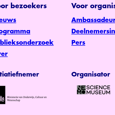
or bezoekers
Voor organis
euws
Ambassadeur
rogramma
Deelnemersin
blieksonderzoek
Pers
er
itiatiefnemer
Organisator