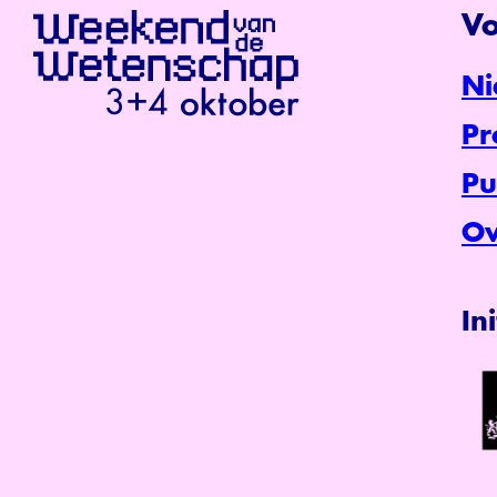
Vo
Ni
P
Pu
Ov
In