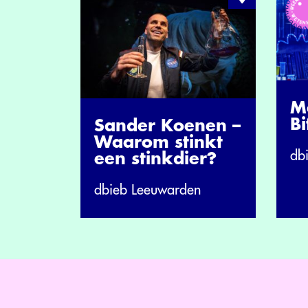
M
Bi
Sander Koenen –
Waarom stinkt
db
een stinkdier?
dbieb Leeuwarden