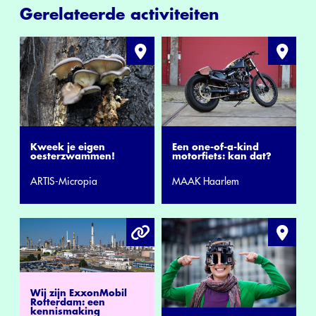
Gerelateerde activiteiten
Kweek je eigen
Een one-of-a-kind
oesterzwammen!
motorfiets: kan dat?
ARTIS-Micropia
MAAK Haarlem
Wij zijn ExxonMobil
Rotterdam: een
kennismaking