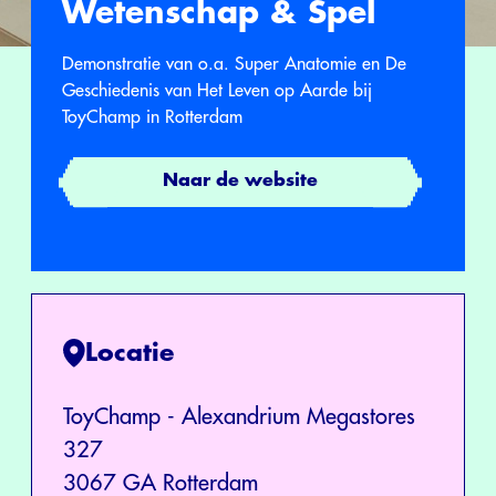
Wetenschap & Spel
Demonstratie van o.a. Super Anatomie en De
Geschiedenis van Het Leven op Aarde bij
ToyChamp in Rotterdam
Naar de website
Locatie
ToyChamp - Alexandrium Megastores
327
3067 GA Rotterdam