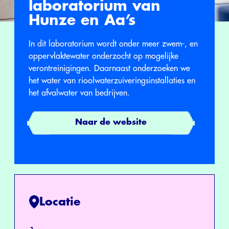
laboratorium van
Hunze en Aa’s
In dit laboratorium wordt onder meer zwem-, en
oppervlaktewater onderzocht op mogelijke
verontreinigingen. Daarnaast onderzoeken we
het water van rioolwaterzuiveringsinstallaties en
het afvalwater van bedrijven.
Naar de website
Locatie