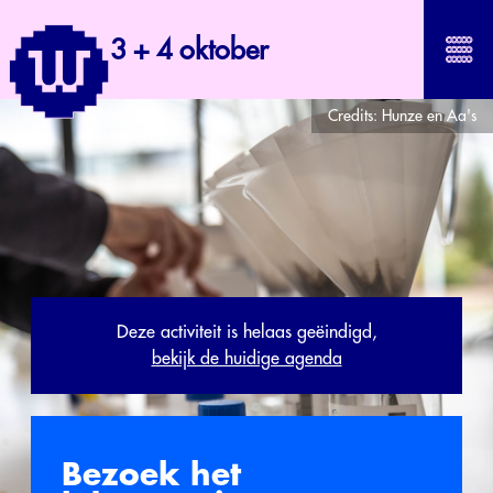
3 + 4 oktober
Credits:
Hunze en Aa's
Deze activiteit is helaas geëindigd,
bekijk de huidige agenda
Bezoek het