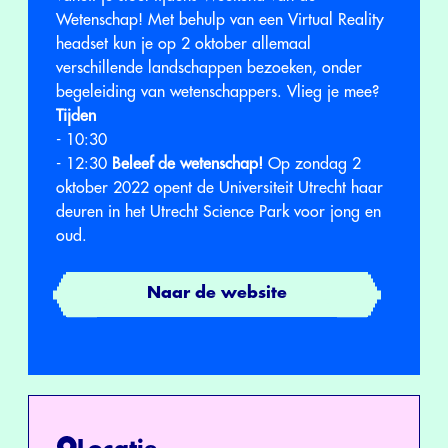
Wetenschap! Met behulp van een Virtual Reality
headset kun je op 2 oktober allemaal
verschillende landschappen bezoeken, onder
begeleiding van wetenschappers. Vlieg je mee?
Tijden
- 10:30
- 12:30
Beleef de wetenschap!
Op zondag 2
oktober 2022 opent de Universiteit Utrecht haar
deuren in het Utrecht Science Park voor jong en
oud.
Naar de website