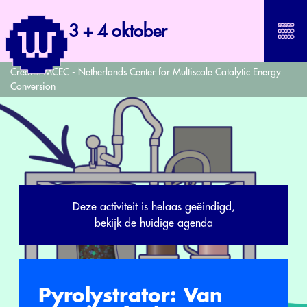
3 + 4 oktober
Credits:
MCEC - Netherlands Center for Multiscale Catalytic Energy
Conversion
Deze activiteit is helaas geëindigd,
bekijk de huidige agenda
Pyrolystrator: Van