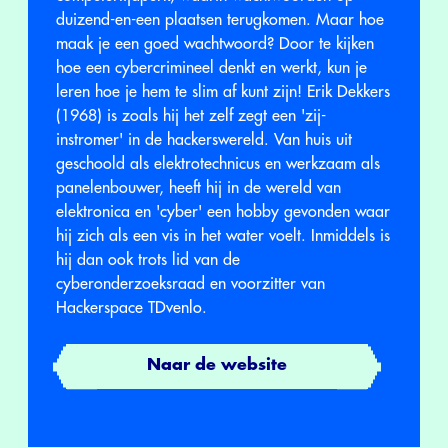
duizend-en-een plaatsen terugkomen. Maar hoe
maak je een goed wachtwoord? Door te kijken
hoe een cybercrimineel denkt en werkt, kun je
leren hoe je hem te slim af kunt zijn! Erik Dekkers
(1968) is zoals hij het zelf zegt een 'zij-
instromer' in de hackerswereld. Van huis uit
geschoold als elektrotechnicus en werkzaam als
panelenbouwer, heeft hij in de wereld van
elektronica en 'cyber' een hobby gevonden waar
hij zich als een vis in het water voelt. Inmiddels is
hij dan ook trots lid van de
cyberonderzoeksraad en voorzitter van
Hackerspace TDvenlo.
Naar de website