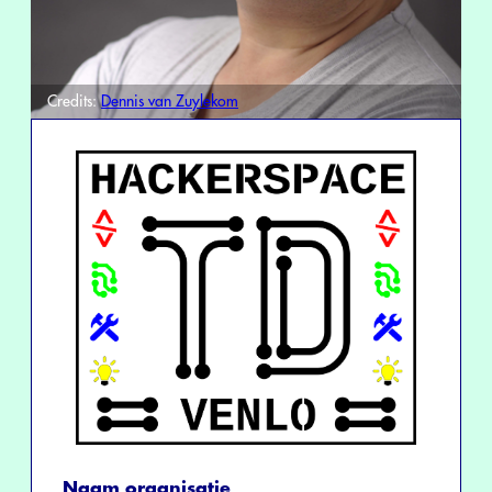
Credits:
Dennis van Zuylekom
Naam organisatie