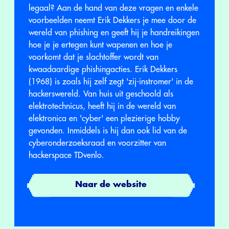
legaal? Aan de hand van deze vragen en enkele
voorbeelden neemt Erik Dekkers je mee door de
wereld van phishing en geeft hij je handreikingen
hoe je je ertegen kunt wapenen en hoe je
voorkomt dat je slachtoffer wordt van
kwaadaardige phishingacties. Erik Dekkers
(1968) is zoals hij zelf zegt 'zij-instromer' in de
hackerswereld. Van huis uit geschoold als
elektrotechnicus, heeft hij in de wereld van
elektronica en 'cyber' een plezierige hobby
gevonden. Inmiddels is hij dan ook lid van de
cyberonderzoeksraad en voorzitter van
hackerspace TDvenlo.
Naar de website