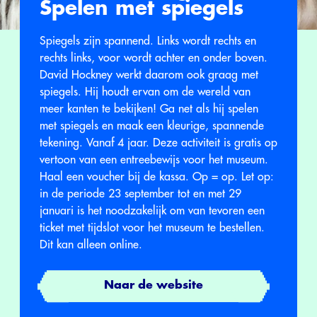
Spelen met spiegels
Spiegels zijn spannend. Links wordt rechts en
rechts links, voor wordt achter en onder boven.
David Hockney werkt daarom ook graag met
spiegels. Hij houdt ervan om de wereld van
meer kanten te bekijken! Ga net als hij spelen
met spiegels en maak een kleurige, spannende
tekening. Vanaf 4 jaar. Deze activiteit is gratis op
vertoon van een entreebewijs voor het museum.
Haal een voucher bij de kassa. Op = op. Let op:
in de periode 23 september tot en met 29
januari is het noodzakelijk om van tevoren een
ticket met tijdslot voor het museum te bestellen.
Dit kan alleen online.
Naar de website