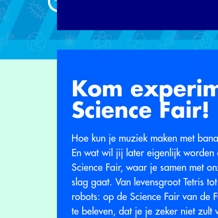
Kom experim
Science Fair!
Hoe kun je muziek maken met bana
En wat wil jij later eigenlijk worde
Science Fair, waar je samen met o
slag gaat. Van levensgroot Tetris to
robots: op de Science Fair van de F
te beleven, dat je je zeker niet zult 