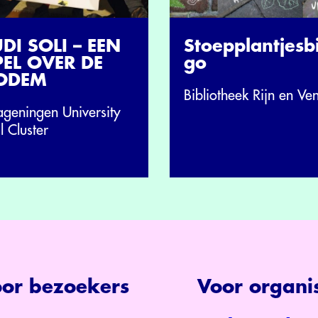
UDI SOLI – EEN
Stoepplantjesb
PEL OVER DE
go
ODEM
Bibliotheek Rijn en Ve
geningen University
l Cluster
or bezoekers
Voor organis