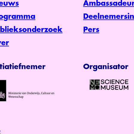
euws
Ambassadeur
rogramma
Deelnemersin
blieksonderzoek
Pers
er
itiatiefnemer
Organisator
r