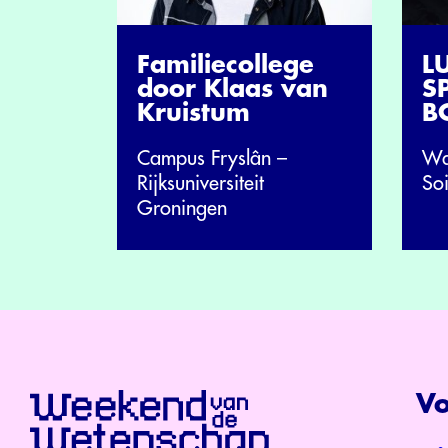
Familiecollege
L
door Klaas van
S
Kruistum
B
Campus Fryslân –
Wa
Rijksuniversiteit
Soi
Groningen
Vo