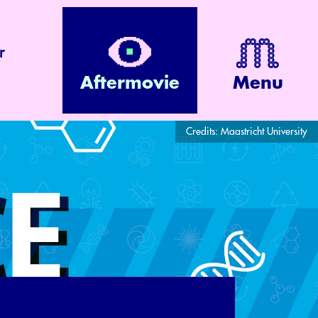
r
Aftermovie
Menu
Credits:
Maastricht University