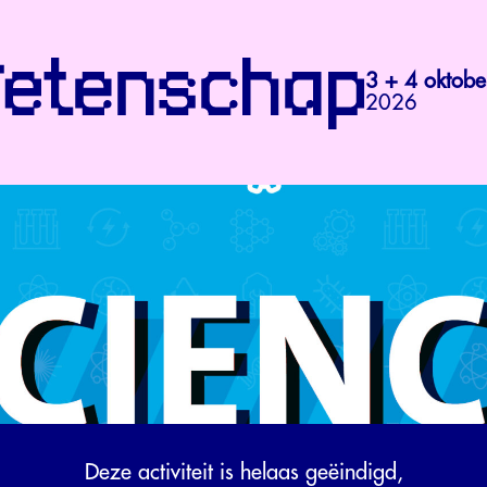
3 + 4 oktobe
2026
Deze activiteit is helaas geëindigd,