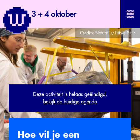
3 + 4 oktober
Credits:
Naturalis/Tjitske Sluis
Deze activiteit is helaas geëindigd,
bekijk de huidige agenda
Hoe vil je een