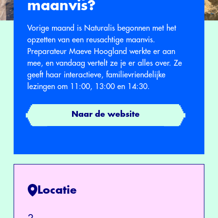
maanvis?
Vorige maand is Naturalis begonnen met het
opzetten van een reusachtige maanvis.
Preparateur Maeve Hoogland werkte er aan
mee, en vandaag vertelt ze je er alles over. Ze
geeft haar interactieve, familievriendelijke
lezingen om 11:00, 13:00 en 14:30.
Naar de website
Locatie