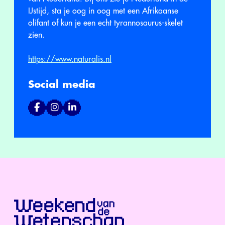
IJstijd, sta je oog in oog met een Afrikaanse
olifant of kun je een echt tyrannosaurus-skelet
zien.
https://www.naturalis.nl
Social media