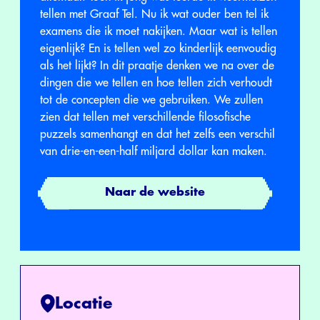
tellen met Graaf Tel. Nu ik wat ouder ben tel ik
examens die ik moet nakijken. Maar wat is tellen
eigenlijk? En is tellen wel zo kinderlijk eenvoudig
als het lijkt? In dit praatje denken we na over de
dingen die we tellen en hoe tellen zich verhoudt
tot de concepten die we gebruiken. We zullen
zien dat tellen met verschillende filosofische
puzzels samenhangt en dat het zelfs een verschil
van drie-en-een-half miljard dollar kan maken.
Naar de website
Locatie