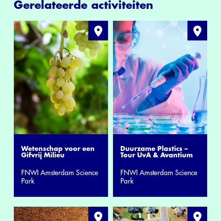
Gerelateerde activiteiten
Wetenschap voor een
Duurzame Plastics –
Gifvrij Milieu
Tour UvA & Avantium
FNWI Amsterdam Science
FNWI Amsterdam Science
Park
Park