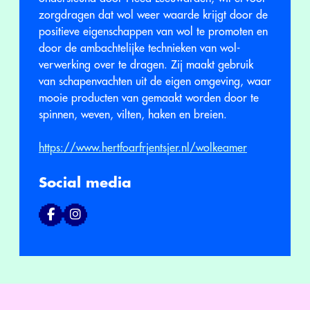
zorgdragen dat wol weer waarde krijgt door de
positieve eigenschappen van wol te promoten en
door de ambachtelijke technieken van wol-
verwerking over te dragen. Zij maakt gebruik
van schapenvachten uit de eigen omgeving, waar
mooie producten van gemaakt worden door te
spinnen, weven, vilten, haken en breien.
https://www.hertfoarfrjentsjer.nl/wolkeamer
Social media