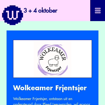
3 + 4 oktober
Wolkeamer Frjentsjer
Wolkeamer Frjentsjer, ontstaan uit en
ondersteund door Pleed Leeuwarden, wil ervoor