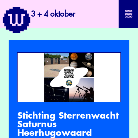
3 + 4 oktober
Stichting Sterrenwacht
Saturnus
Heerhugowaard