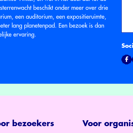
terrenwacht beschikt onder meer over drie
rium, een auditorium, een expositieruimte,
eter lang planetenpad. Een bezoek is dan
lijke ervaring.
Soc
or bezoekers
Voor organis