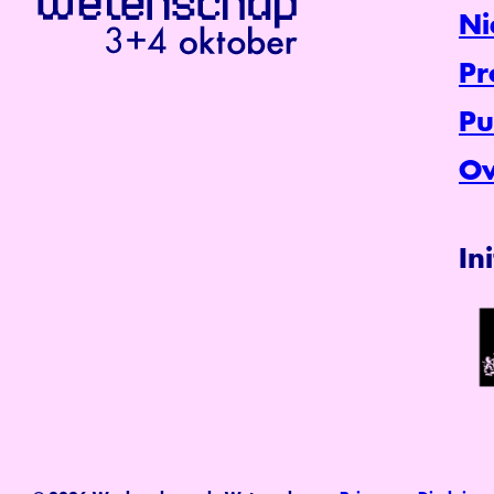
Ni
P
Pu
Ov
In