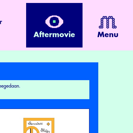
r
Aftermovie
Menu
meegedaan.