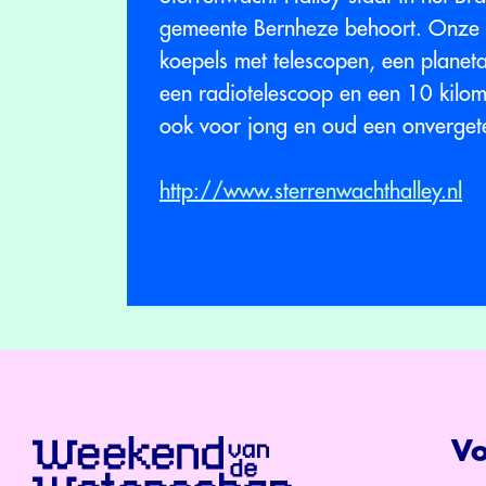
gemeente Bernheze behoort. Onze s
koepels met telescopen, een planeta
een radiotelescoop en een 10 kilom
ook voor jong en oud een onvergete
http://www.sterrenwachthalley.nl
Vo