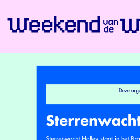
Deze orga
Sterrenwacht
Sterrenwacht Halley staat in het Bra