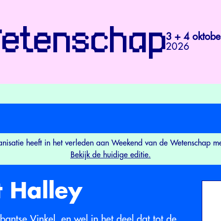
3 + 4 oktobe
2026
nisatie heeft in het verleden aan Weekend van de Wetenschap 
Bekijk de huidige editie.
 Halley
bantse Vinkel, en wel in het deel dat tot de