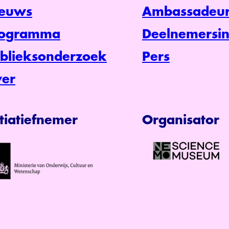
euws
Ambassadeur
rogramma
Deelnemersin
blieksonderzoek
Pers
er
itiatiefnemer
Organisator