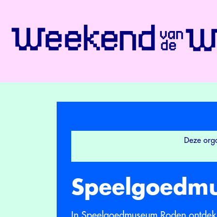
Deze orga
Speelgoedm
In Speelgoedmuseum Roden ontdek j