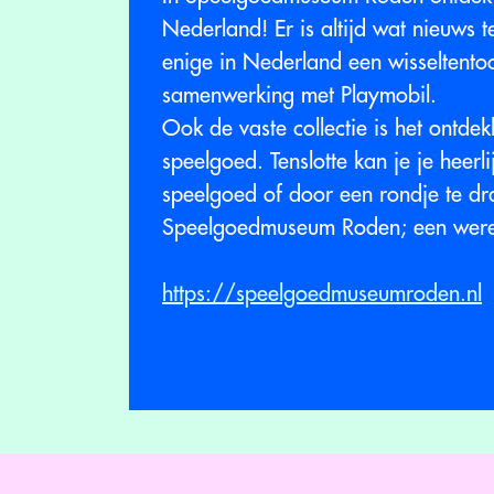
Nederland! Er is altijd wat nieuws 
enige in Nederland een wisseltentoo
samenwerking met Playmobil.
Ook de vaste collectie is het ontd
speelgoed. Tenslotte kan je je heerl
speelgoed of door een rondje te dr
Speelgoedmuseum Roden; een werel
https://speelgoedmuseumroden.nl