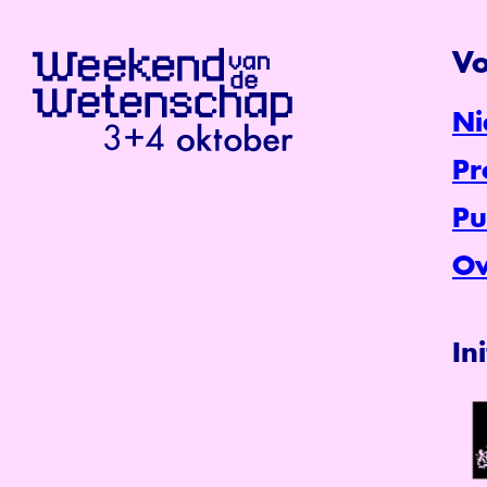
Vo
Ni
P
Pu
Ov
In