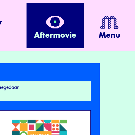
r
Aftermovie
Menu
meegedaan.