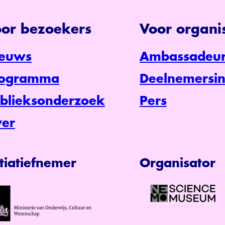
or bezoekers
Voor organis
euws
Ambassadeur
rogramma
Deelnemersin
blieksonderzoek
Pers
er
itiatiefnemer
Organisator