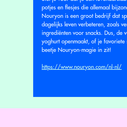
potjes en flesjes die allemaal bij
Nouryon is een groot bedrijf dat s
dagelijks leven verbeteren, zoals v
ingrediënten voor snacks. Dus, de v
yoghurt openmaakt, of je favoriete
beetje Nouryon-magie in zit!
https://www.nouryon.com/nl-nl/