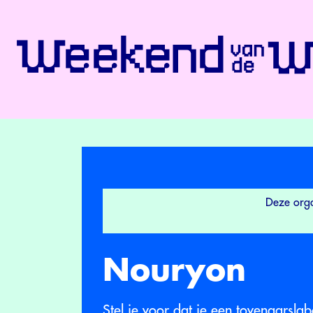
Deze orga
Nouryon
Stel je voor dat je een tovenaarslab