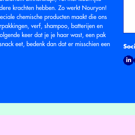
zondere krachten hebben. Zo werkt Nouryon!
peciale chemische producten maakt die ons
erpakkingen, verf, shampoo, batterijen en
olgende keer dat je je haar wast, een pak
 snack eet, bedenk dan dat er misschien een
Soc