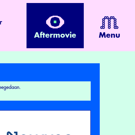
r
Aftermovie
Menu
meegedaan.