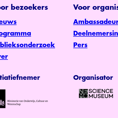
or bezoekers
Voor organis
euws
Ambassadeur
rogramma
Deelnemersin
blieksonderzoek
Pers
er
itiatiefnemer
Organisator