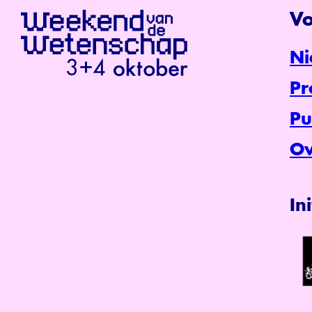
Vo
Ni
P
Pu
Ov
In