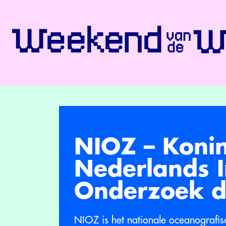
NIOZ – Konin
Nederlands I
Onderzoek d
NIOZ is het nationale oceanografisc