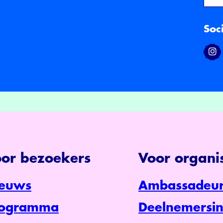
Soc
or bezoekers
Voor organis
euws
Ambassadeur
rogramma
Deelnemersin