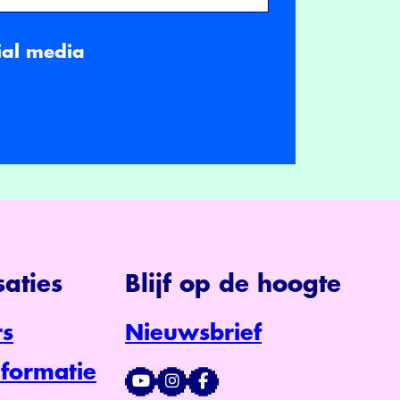
ial media
aties
Blijf op de hoogte
s
Nieuwsbrief
formatie