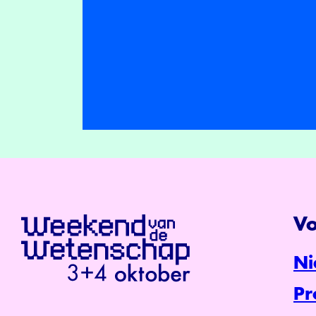
Vo
Ni
P