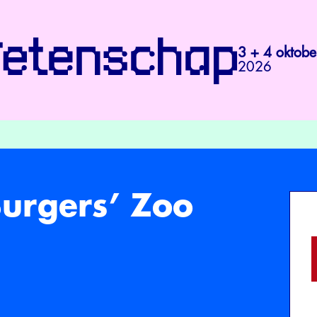
3 + 4 oktobe
2026
Burgers’ Zoo