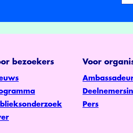
or bezoekers
Voor organis
euws
Ambassadeur
rogramma
Deelnemersin
blieksonderzoek
Pers
er