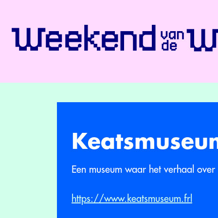
Keatsmuseu
Een museum waar het verhaal over 
https://www.keatsmuseum.frl