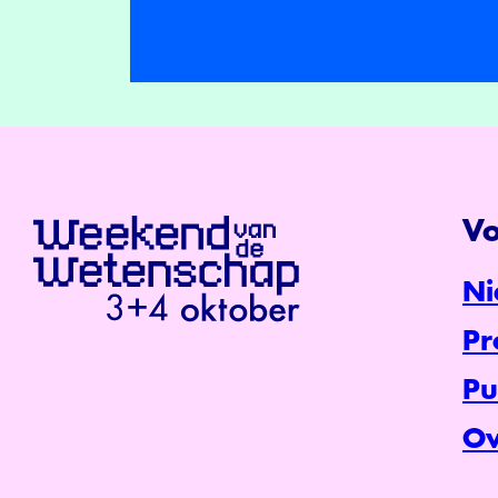
Vo
Ni
P
Pu
Ov