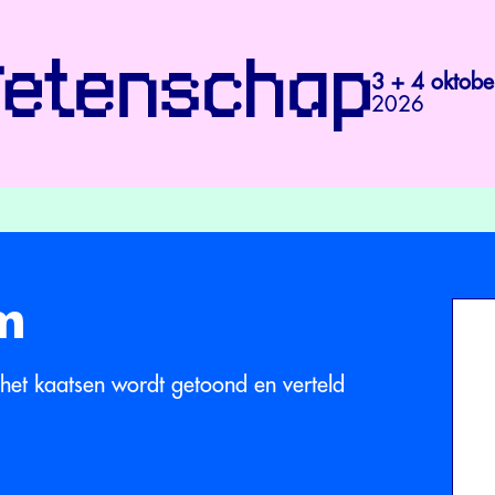
3 + 4 oktobe
2026
m
het kaatsen wordt getoond en verteld