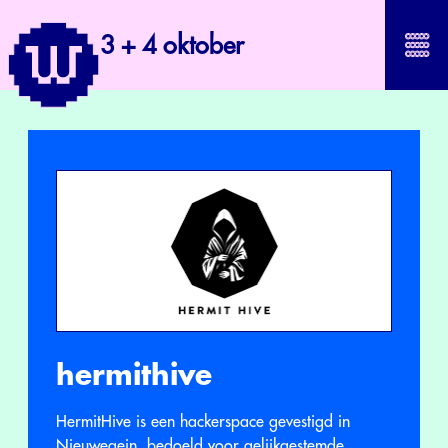
3 + 4 oktober
hermithive
HermitHive is een hackerspace gevestigd in
Nieuwegein, bedoeld voor gelijkgestemde