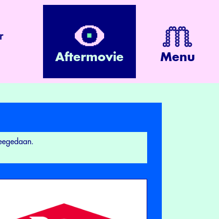
r
Aftermovie
Menu
meegedaan.