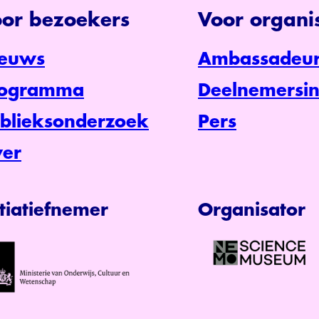
or bezoekers
Voor organis
euws
Ambassadeur
rogramma
Deelnemersin
blieksonderzoek
Pers
er
itiatiefnemer
Organisator