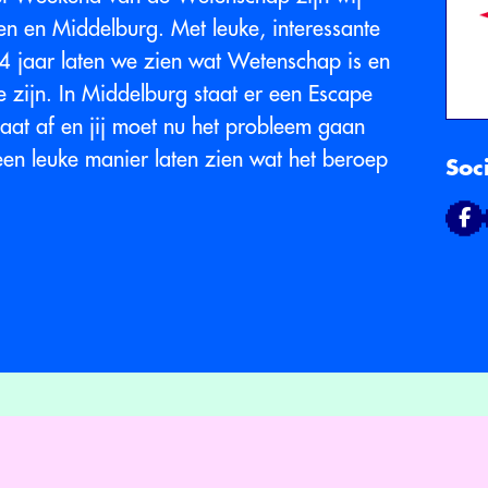
en en Middelburg. Met leuke, interessante
4 jaar laten we zien wat Wetenschap is en
 zijn. In Middelburg staat er een Escape
at af en jij moet nu het probleem gaan
een leuke manier laten zien wat het beroep
Soc