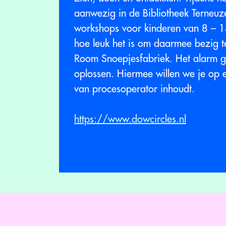
aanwezig in de Bibliotheek Terneuz
workshops voor kinderen van 8 – 1
hoe leuk het is om daarmee bezig te
Room Snoepjesfabriek. Het alarm ga
oplossen. Hiermee willen we je op 
van procesoperator inhoudt.
https://www.dowcircles.nl