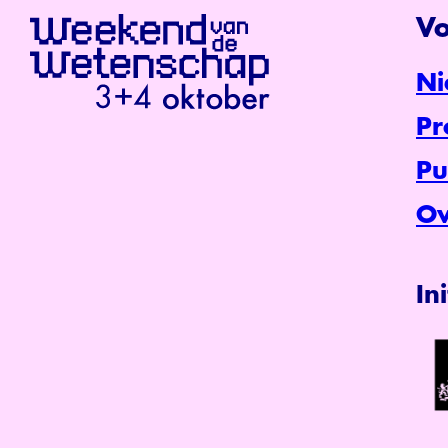
Vo
Ni
P
Pu
Ov
In