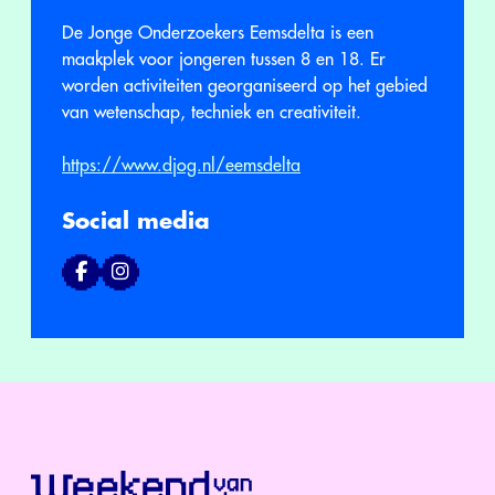
De Jonge Onderzoekers Eemsdelta is een
maakplek voor jongeren tussen 8 en 18. Er
worden activiteiten georganiseerd op het gebied
van wetenschap, techniek en creativiteit.
https://www.djog.nl/eemsdelta
Social media