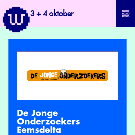
3 + 4 oktober
De Jonge
Onderzoekers
Eemsdelta