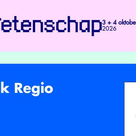
3 + 4 oktobe
2026
ek Regio