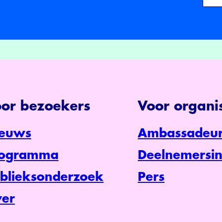
or bezoekers
Voor organis
euws
Ambassadeur
rogramma
Deelnemersin
blieksonderzoek
Pers
er