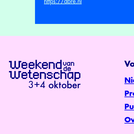
https://dbre.nl
Vo
Ni
P
Pu
Ov