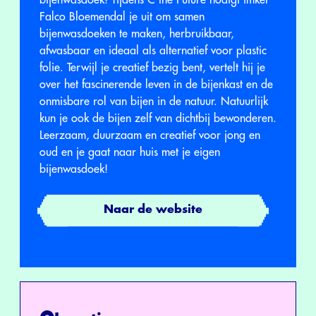
bijenwasdoek! Tijdens C the Future nodigt imker
Falco Bloemendal je uit om samen
bijenwasdoeken te maken, herbruikbaar,
afwasbaar en ideaal als alternatief voor plastic
folie. Terwijl je creatief bezig bent, vertelt hij je
over het fascinerende leven in de bijenkast en de
onmisbare rol van bijen in de natuur. Natuurlijk
kun je ook de bijen zelf van dichtbij bewonderen.
Leerzaam, duurzaam en creatief voor jong en
oud en je gaat naar huis met je eigen
bijenwasdoek!
Naar de website