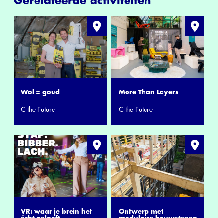
Gerelateerde activiteiten
Wol = goud
More Than Layers
C the Future
C the Future
VR: waar je brein het
Ontwerp met
écht gelooft
modulaire bouwstenen