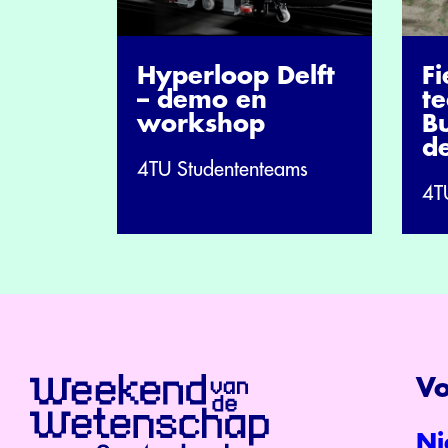
Hyperloop Delft
Fi
– demo en
t
workshop
B
d
4TU Studententeams
4T
Vo
Ni