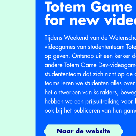
Totem Game D
for new vid
Tijdens Weekend van de Wetenscha
videogames van studententeam Tot
op geven. Ontsnap uit een kerker do
andere Totem Game Dev-videogame.
studententeam dat zich richt op de 
teams leren we studenten alles ove
het ontwerpen van karakters, beweg
hebben we een prijsuitreiking voor
ook bij het publiceren van hun game
Naar de website