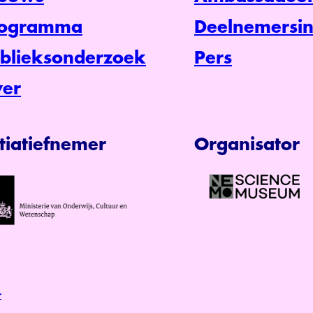
rogramma
Deelnemersin
blieksonderzoek
Pers
er
itiatiefnemer
Organisator
r