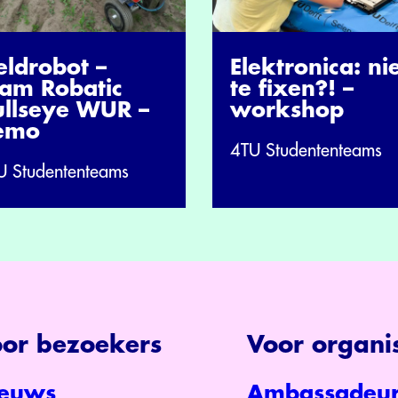
eldrobot –
Elektronica: ni
eam Robatic
te fixen?! –
ullseye WUR –
workshop
emo
4TU Studententeams
U Studententeams
or bezoekers
Voor organis
euws
Ambassadeur