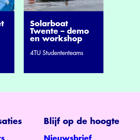
et
Solarboat
Twente – demo
en workshop
4TU Studententeams
aties
Blijf op de hoogte
s
Nieuwsbrief