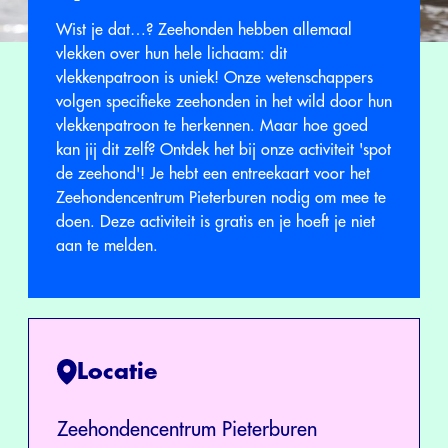
Wist je dat…? Zeehonden hebben allemaal
vlekken over hun hele lichaam: dit
vlekkenpatroon is uniek! Onze wetenschappers
volgen specifieke zeehonden in het wild door hun
vlekkenpatroon te herkennen. Maar hoe goed
kan jij dit zelf? Ontdek het bij onze activiteit 'spot
de zeehond'! Je hebt een entreekaart voor het
Zeehondencentrum Pieterburen nodig om mee te
doen. Deze activiteit is gratis en je hoeft je niet
aan te melden.
Locatie
Zeehondencentrum Pieterburen