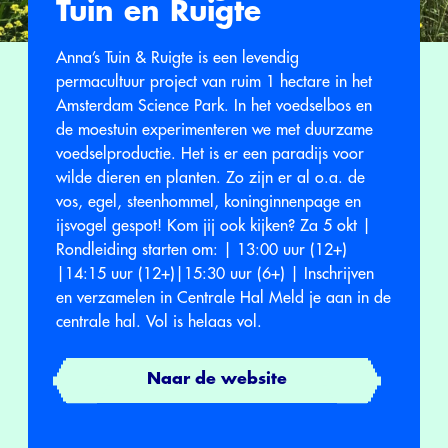
Tuin en Ruigte
Anna’s Tuin & Ruigte is een levendig
permacultuur project van ruim 1 hectare in het
Amsterdam Science Park. In het voedselbos en
de moestuin experimenteren we met duurzame
voedselproductie. Het is er een paradijs voor
wilde dieren en planten. Zo zijn er al o.a. de
vos, egel, steenhommel, koninginnenpage en
ijsvogel gespot! Kom jij ook kijken? Za 5 okt |
Rondleiding starten om: | 13:00 uur (12+)
|14:15 uur (12+)|15:30 uur (6+) | Inschrijven
en verzamelen in Centrale Hal Meld je aan in de
centrale hal. Vol is helaas vol.
Naar de website