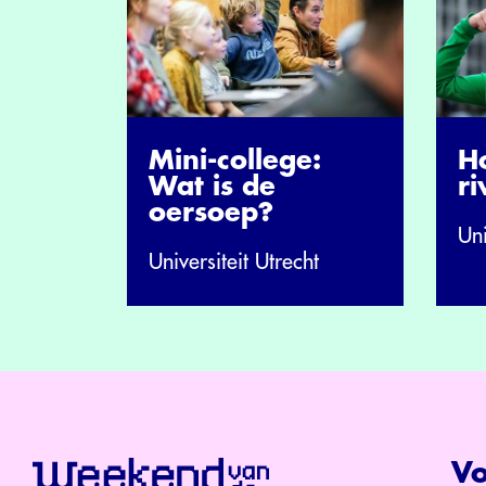
Mini-college:
H
Wat is de
ri
oersoep?
Uni
Universiteit Utrecht
Vo