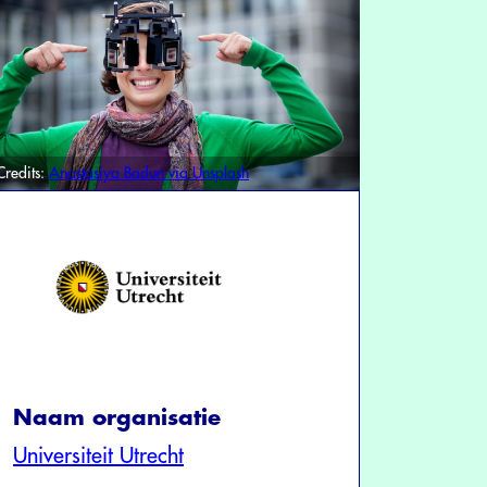
Credits:
Anastasiya Badun via Unsplash
Naam organisatie
Universiteit Utrecht