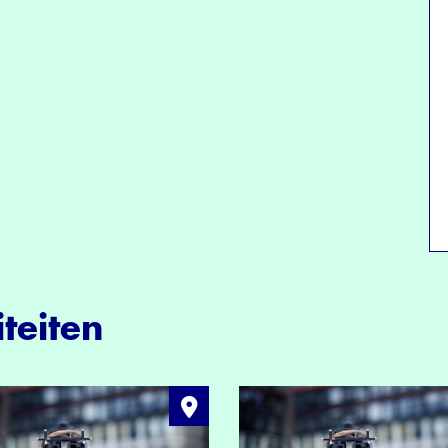
teiten