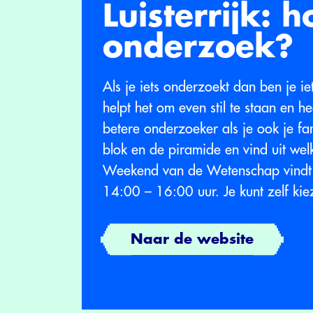
Luisterrijk: h
onderzoek?
Als je iets onderzoekt dan ben je i
helpt het om even stil te staan en he
betere onderzoeker als je ook je fa
blok en de piramide en vind uit wel
Weekend van de Wetenschap vindt 
14:00 – 16:00 uur. Je kunt zelf ki
Naar de website