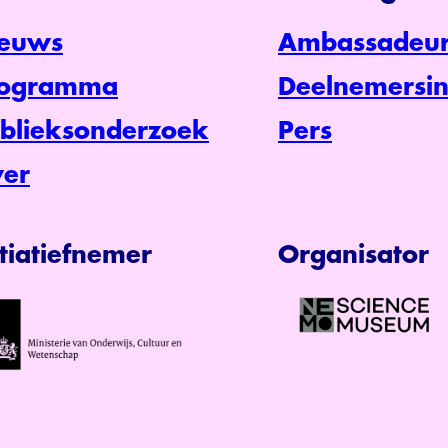
euws
Ambassadeur
rogramma
Deelnemersin
blieksonderzoek
Pers
er
itiatiefnemer
Organisator