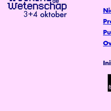
Ni
P
Pu
Ov
In