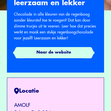
leerzaam en lekker
Chocolade in alle kleuren van de regenboog
zonder kleurstof toe te voegen? Dat kan door
slimme trucjes uit te voeren. Leer hoe dat precies
werkt en maak een stukje regenboogchocolade
voor jezelf! Leerzaam en lekker!
Naar de website
Locatie
AMOLF