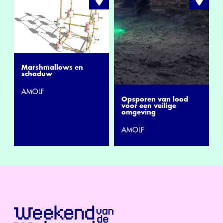
Marshmallows en
schaduw
AMOLF
Opsporen van lood
voor een veilige
omgeving
AMOLF