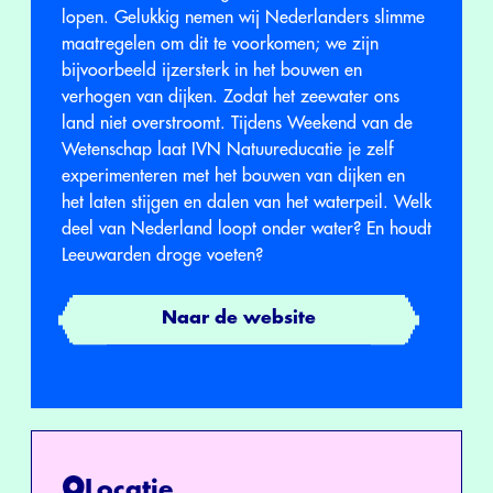
lopen. Gelukkig nemen wij Nederlanders slimme
maatregelen om dit te voorkomen; we zijn
bijvoorbeeld ijzersterk in het bouwen en
verhogen van dijken. Zodat het zeewater ons
land niet overstroomt. Tijdens Weekend van de
Wetenschap laat IVN Natuureducatie je zelf
experimenteren met het bouwen van dijken en
het laten stijgen en dalen van het waterpeil. Welk
deel van Nederland loopt onder water? En houdt
Leeuwarden droge voeten?
Naar de website
Locatie