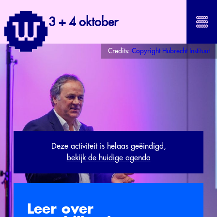
3 + 4 oktober
Credits:
Copyright Hubrecht Instituut
Deze activiteit is helaas geëindigd,
bekijk de huidige agenda
Leer over