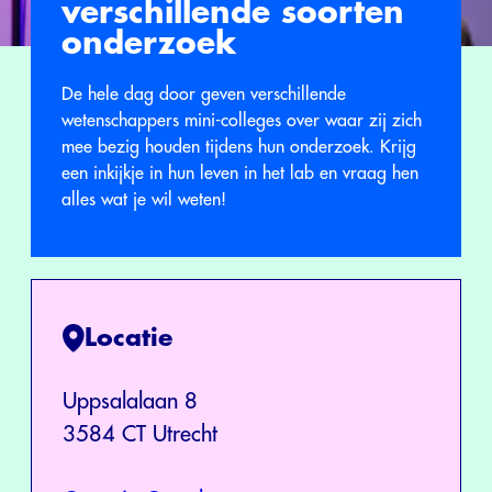
verschillende soorten
onderzoek
De hele dag door geven verschillende
wetenschappers mini-colleges over waar zij zich
mee bezig houden tijdens hun onderzoek. Krijg
een inkijkje in hun leven in het lab en vraag hen
alles wat je wil weten!
Locatie
Uppsalalaan 8
3584 CT Utrecht