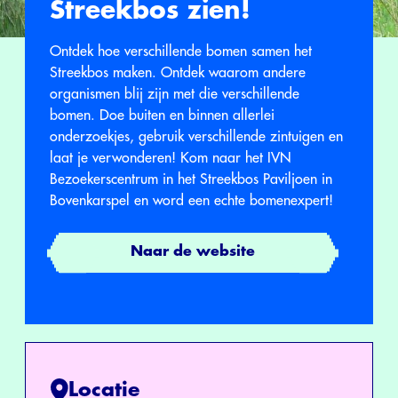
Streekbos zien!
Ontdek hoe verschillende bomen samen het
Streekbos maken. Ontdek waarom andere
organismen blij zijn met die verschillende
bomen. Doe buiten en binnen allerlei
onderzoekjes, gebruik verschillende zintuigen en
laat je verwonderen! Kom naar het IVN
Bezoekerscentrum in het Streekbos Paviljoen in
Bovenkarspel en word een echte bomenexpert!
Naar de website
Locatie