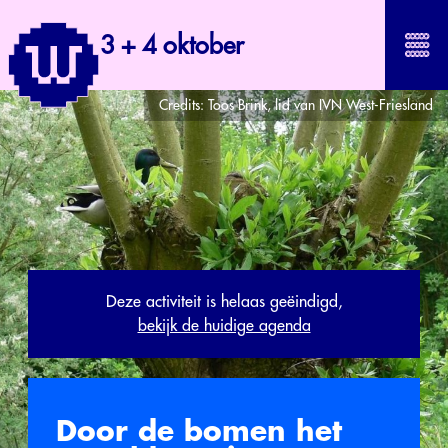
3 + 4 oktober
Credits:
Toos Brink, lid van IVN West-Friesland
Deze activiteit is helaas geëindigd,
bekijk de huidige agenda
Door de bomen het