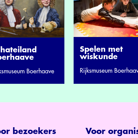
Spelen met
chateiland
wiskunde
oerhaave
Rijksmuseum Boerhaa
jksmuseum Boerhaave
or bezoekers
Voor organis