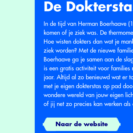
De Doktersta
In de tijd van Herman Boerhaave (
komen of je ziek was. De thermome
Hoe wisten dokters dan wat je mank
ziek worden? Met de nieuwe familie
Boerhaave ga je samen aan de slag
is een gratis activiteit voor familie
jaar. Altijd al zo benieuwd wat er t
met je eigen dokterstas op pad do
wondere wereld van jouw eigen licha
of jij net zo precies kan werken als
Naar de website