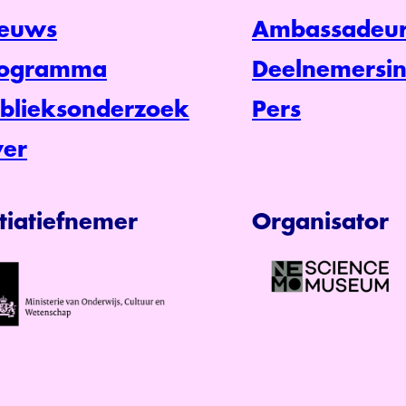
euws
Ambassadeur
rogramma
Deelnemersin
blieksonderzoek
Pers
er
itiatiefnemer
Organisator