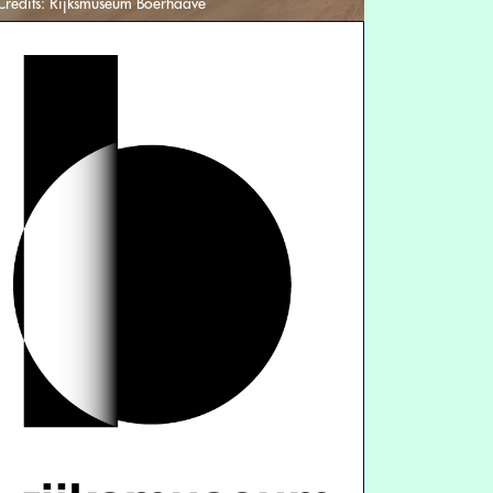
Credits:
Rijksmuseum Boerhaave