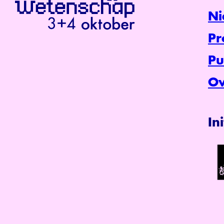
Ni
P
Pu
Ov
In