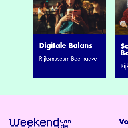
Digitale Balans
S
B
Rijksmuseum Boerhaave
Ri
Vo