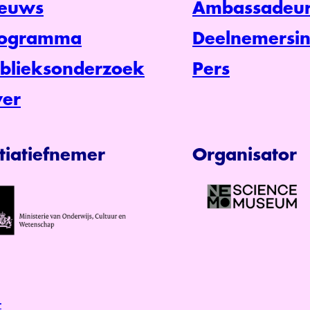
euws
Ambassadeur
rogramma
Deelnemersin
blieksonderzoek
Pers
er
itiatiefnemer
Organisator
r