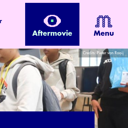
r
Aftermovie
Menu
Credits:
Pieter van Rooij