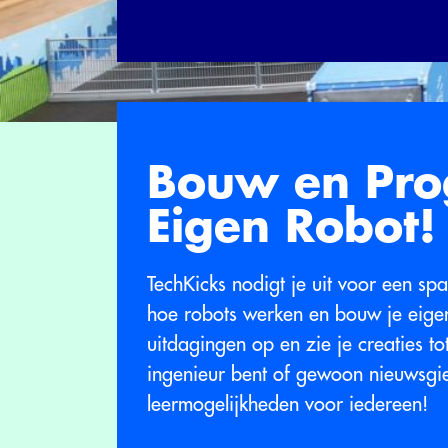
Bouw en Pro
Eigen Robot!
TechKicks nodigt je uit voor een sp
hoe robots werken en bouw je eige
uitdagingen op en zie je creaties t
ingenieur bent of gewoon nieuwsgie
leermogelijkheden voor iedereen!