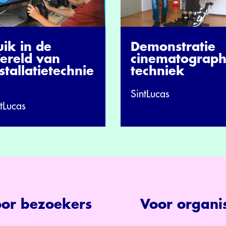
ik in de
Demonstratie
ereld van
cinematograp
stallatietechnie
techniek
SintLucas
tLucas
or bezoekers
Voor organis