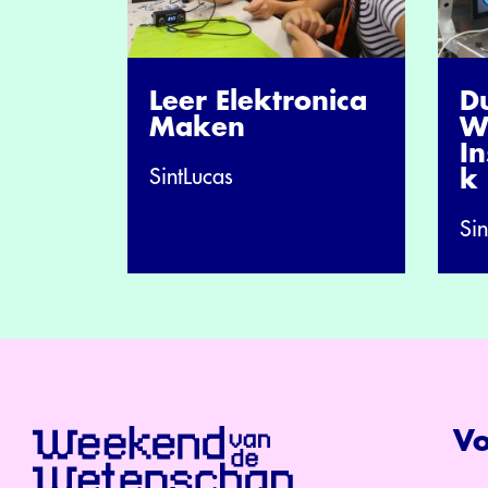
Leer Elektronica
Du
Maken
W
In
SintLucas
k
Sin
Vo