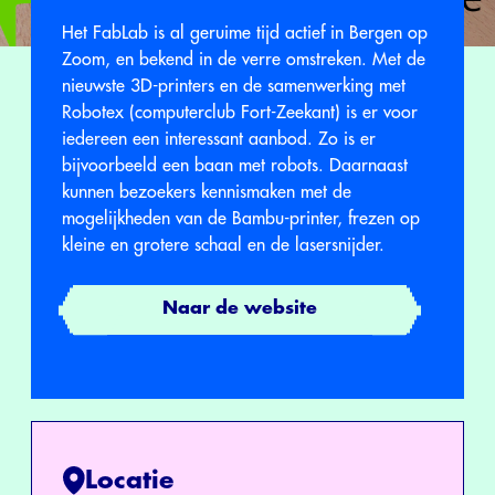
Het FabLab is al geruime tijd actief in Bergen op
Zoom, en bekend in de verre omstreken. Met de
nieuwste 3D-printers en de samenwerking met
Robotex (computerclub Fort-Zeekant) is er voor
iedereen een interessant aanbod. Zo is er
bijvoorbeeld een baan met robots. Daarnaast
kunnen bezoekers kennismaken met de
mogelijkheden van de Bambu-printer, frezen op
kleine en grotere schaal en de lasersnijder.
Naar de website
Locatie