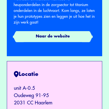
heuponderdelen in de zorgsector tot titanium
onderdelen in de luchtvaart. Kom langs, ze laten
je hun prototypes zien en leggen je uit hoe het in
zijn werk gaat!
Naar de website
Locatie
unit A-0.5
Oudeweg 91-95
2031 CC Haarlem