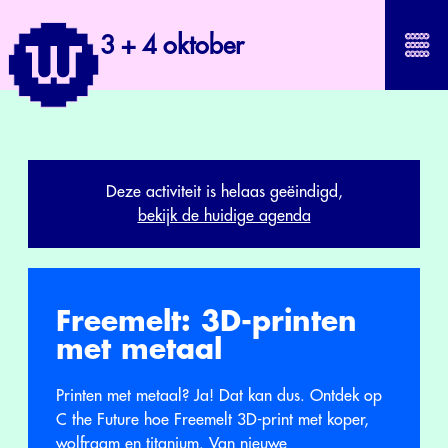
3 + 4 oktober
Deze activiteit is helaas geëindigd,
bekijk de huidige agenda
Freemelt: 3D-printen
met metaal
Printen met metaal? Ja! Dat kan dus. Ontdek op
C the Future hoe Freemelt 3D-print met koper,
wolfraam en titanium. Van nieuwe