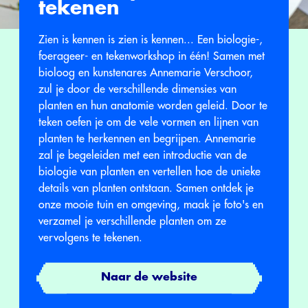
tekenen
Zien is kennen is zien is kennen... Een biologie-,
foerageer- en tekenworkshop in één! Samen met
bioloog en kunstenares Annemarie Verschoor,
zul je door de verschillende dimensies van
planten en hun anatomie worden geleid. Door te
teken oefen je om de vele vormen en lijnen van
planten te herkennen en begrijpen. Annemarie
zal je begeleiden met een introductie van de
biologie van planten en vertellen hoe de unieke
details van planten ontstaan. Samen ontdek je
onze mooie tuin en omgeving, maak je foto's en
verzamel je verschillende planten om ze
vervolgens te tekenen.
Naar de website