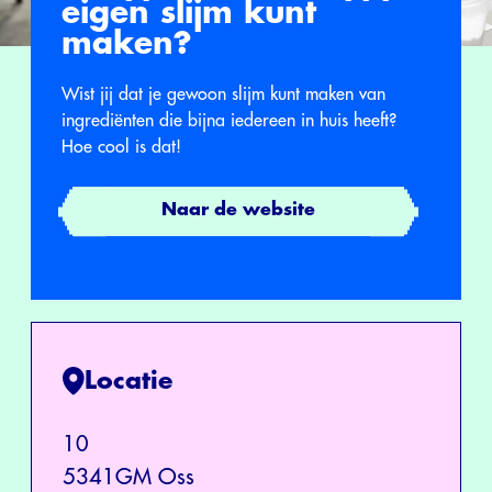
eigen slijm kunt
maken?
Wist jij dat je gewoon slijm kunt maken van
ingrediënten die bijna iedereen in huis heeft?
Hoe cool is dat!
Naar de website
Locatie
10
5341GM Oss